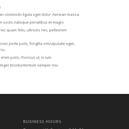
s
an commodo ligula eget dolor. Aenean massa.
m sociis natoque penatibus et magni.
ec quam felis, ultricies nec, pelleenim
onec pede justo, fringilla velvulputate eget,
rcu.
n enim justo, rhoncus ut, is ium.
nteger tinciduntentum semper nisi.
BUSINESS HOURS