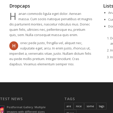
Dropcaps
List
H
An
anan commodo ligula eget dolor. Aenean
massa. Cum sociis natoque penatibus et magnis
Cu
dis parturient montes, nascetur ridiculus mus. Donec
Don
quam felis, ultricies nec, pellentesque eu, pretium
quis, sem. Nulla consequat massa quis enim.
D
onec pede justo, fringilla vel, aliquet nec,
a
H
vulputate eget, arcu. In enim justo, rhoncus ut,
I
imperdiet a, venenatis vitae, justo. Nullam dictum felis
I
eu pede mollis pretium. Integer tincidunt. Cras
dapibus. Vivamus elementum semper nisi.
ATEST NEWS
TAGS
are
nice
some
tags
Postformat Gallery: Multiple
images with different sizes