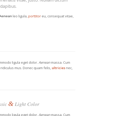
venenatis vitae, justo. Nullam dictum
 dapibus.
Aenean
leo ligula,
porttitor
eu, consequat vitae,
ommodo ligula eget dolor.
Aenean
massa. Cum
 ridiculus mus. Donec quam felis,
ultricies
nec,
&
ssic
Light Color
ommodo ligula eget dolor.
Aenean
massa. Cum