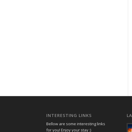
INTERESTING LINKS
L
Bellow are some interesting links
for you! Enjoy your stay :)