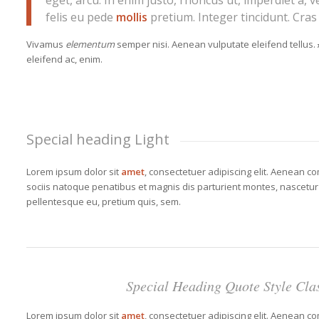
eget, arcu. In enim justo, rhoncus ut, imperdiet a, 
felis eu pede
mollis
pretium. Integer tincidunt. Cras
Vivamus
elementum
semper nisi. Aenean vulputate eleifend tellus.
eleifend ac, enim.
Special heading Light
Lorem ipsum dolor sit
amet
, consectetuer adipiscing elit. Aenean c
sociis natoque penatibus et magnis dis parturient montes, nascetur
pellentesque eu, pretium quis, sem.
Special Heading Quote Style Cla
Lorem ipsum dolor sit
amet
, consectetuer adipiscing elit. Aenean c