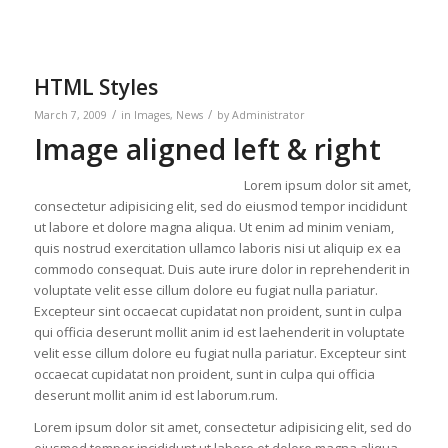
HTML Styles
/
/
March 7, 2009
in
Images
,
News
by
Administrator
Image aligned left & right
Lorem ipsum dolor sit amet,
consectetur adipisicing elit, sed do eiusmod tempor incididunt
ut labore et dolore magna aliqua. Ut enim ad minim veniam,
quis nostrud exercitation ullamco laboris nisi ut aliquip ex ea
commodo consequat. Duis aute irure dolor in reprehenderit in
voluptate velit esse cillum dolore eu fugiat nulla pariatur.
Excepteur sint occaecat cupidatat non proident, sunt in culpa
qui officia deserunt mollit anim id est laehenderit in voluptate
velit esse cillum dolore eu fugiat nulla pariatur. Excepteur sint
occaecat cupidatat non proident, sunt in culpa qui officia
deserunt mollit anim id est laborum.rum.
Lorem ipsum dolor sit amet, consectetur adipisicing elit, sed do
eiusmod tempor incididunt ut labore et dolore magna aliqua.