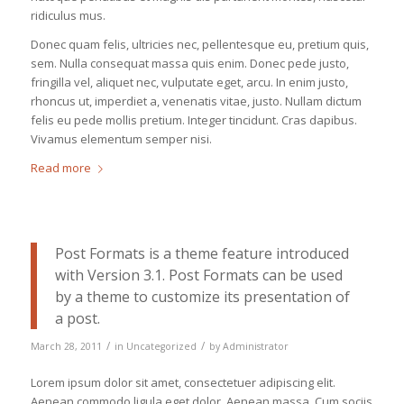
ridiculus mus.
Donec quam felis, ultricies nec, pellentesque eu, pretium quis,
sem. Nulla consequat massa quis enim. Donec pede justo,
fringilla vel, aliquet nec, vulputate eget, arcu. In enim justo,
rhoncus ut, imperdiet a, venenatis vitae, justo. Nullam dictum
felis eu pede mollis pretium. Integer tincidunt. Cras dapibus.
Vivamus elementum semper nisi.
Read more
Post Formats is a theme feature introduced
with Version 3.1. Post Formats can be used
by a theme to customize its presentation of
a post.
/
/
March 28, 2011
in
Uncategorized
by
Administrator
Lorem ipsum dolor sit amet, consectetuer adipiscing elit.
Aenean commodo ligula eget dolor. Aenean massa. Cum sociis