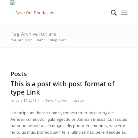
Tag Archive for: are
You are here:
Home
/
Blog
/
are
Posts
This is a post with post format of
type Link
/
/
January 17, 2012
in
News
by
Administrator
Lorem ipsum dolor sit amet, consectetuer adipiscing elit.
Aenean commodo ligula eget dolor. Aenean massa. Cum sociis
natoque penatibus et magnis dis parturient montes, nascetur
ridiculus mus. Donec quam felis, ultricies nec, pellentesque eu,