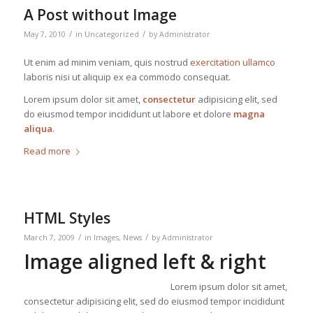
A Post without Image
/
/
May 7, 2010
in
Uncategorized
by
Administrator
Ut enim ad minim veniam, quis nostrud
exercitation ullamco
laboris nisi ut aliquip ex ea commodo consequat.
Lorem ipsum dolor sit amet,
consectetur
adipisicing elit, sed
do eiusmod tempor incididunt ut labore et dolore
magna
aliqua
.
Read more
HTML Styles
/
/
March 7, 2009
in
Images
,
News
by
Administrator
Image aligned left & right
Lorem ipsum dolor sit amet,
consectetur adipisicing elit, sed do eiusmod tempor incididunt