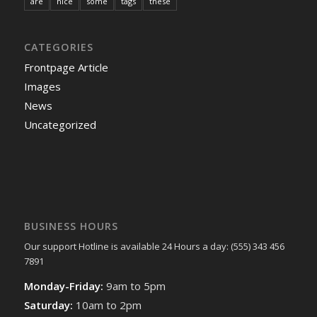
are
nice
some
tags
these
CATEGORIES
Frontpage Article
Images
News
Uncategorized
BUSINESS HOURS
Our support Hotline is available 24 Hours a day: (555) 343 456
7891
Monday-Friday:
9am to 5pm
Saturday:
10am to 2pm