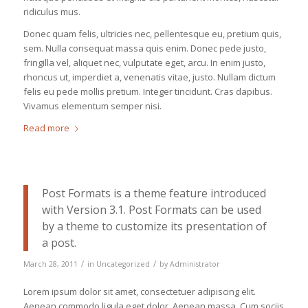
ridiculus mus.
Donec quam felis, ultricies nec, pellentesque eu, pretium quis,
sem. Nulla consequat massa quis enim. Donec pede justo,
fringilla vel, aliquet nec, vulputate eget, arcu. In enim justo,
rhoncus ut, imperdiet a, venenatis vitae, justo. Nullam dictum
felis eu pede mollis pretium. Integer tincidunt. Cras dapibus.
Vivamus elementum semper nisi.
Read more
Post Formats is a theme feature introduced
with Version 3.1. Post Formats can be used
by a theme to customize its presentation of
a post.
/
/
March 28, 2011
in
Uncategorized
by
Administrator
Lorem ipsum dolor sit amet, consectetuer adipiscing elit.
Aenean commodo ligula eget dolor. Aenean massa. Cum sociis