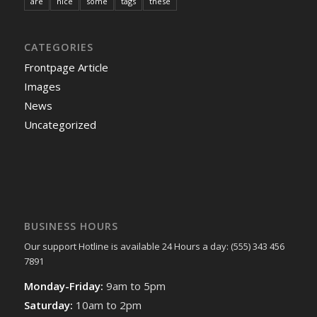
are
nice
some
tags
these
CATEGORIES
Frontpage Article
Images
News
Uncategorized
BUSINESS HOURS
Our support Hotline is available 24 Hours a day: (555) 343 456
7891
Monday-Friday:
9am to 5pm
Saturday:
10am to 2pm