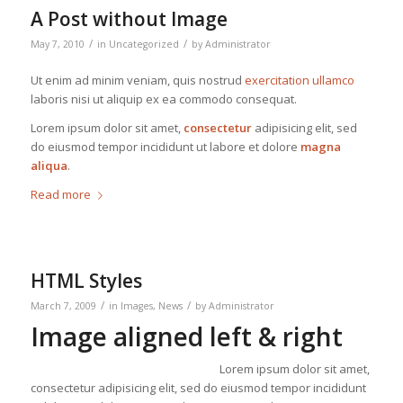
A Post without Image
/
/
May 7, 2010
in
Uncategorized
by
Administrator
Ut enim ad minim veniam, quis nostrud
exercitation ullamco
laboris nisi ut aliquip ex ea commodo consequat.
Lorem ipsum dolor sit amet,
consectetur
adipisicing elit, sed
do eiusmod tempor incididunt ut labore et dolore
magna
aliqua
.
Read more
HTML Styles
/
/
March 7, 2009
in
Images
,
News
by
Administrator
Image aligned left & right
Lorem ipsum dolor sit amet,
consectetur adipisicing elit, sed do eiusmod tempor incididunt