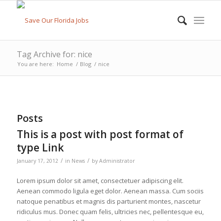
Tag Archive for: nice
You are here:
Home
/
Blog
/
nice
Posts
This is a post with post format of
type Link
/
/
January 17, 2012
in
News
by
Administrator
Lorem ipsum dolor sit amet, consectetuer adipiscing elit.
Aenean commodo ligula eget dolor. Aenean massa. Cum sociis
natoque penatibus et magnis dis parturient montes, nascetur
ridiculus mus. Donec quam felis, ultricies nec, pellentesque eu,